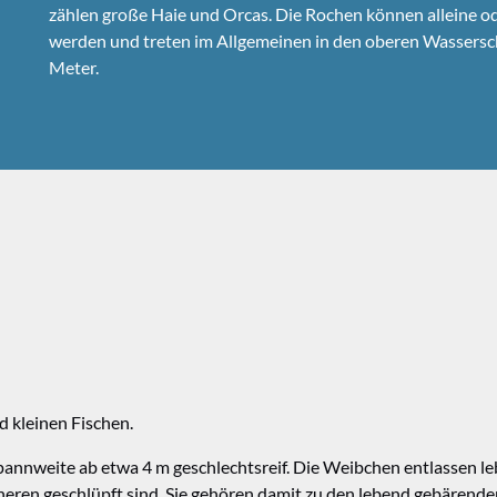
zählen große Haie und Orcas. Die Rochen können alleine o
werden und treten im Allgemeinen in den oberen Wasserschic
Meter.
 kleinen Fischen.
spannweite ab etwa 4 m geschlechtsreif. Die Weibchen entlassen le
ren geschlüpft sind. Sie gehören damit zu den lebend gebärenden F