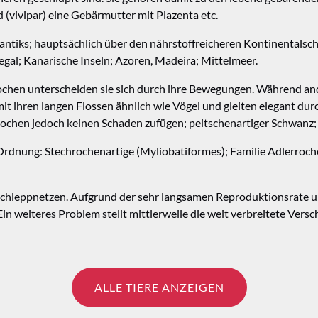
 (vivipar) eine Gebärmutter mit Plazenta etc.
lantiks; hauptsächlich über den nährstoffreicheren Kontinentalsch
egal; Kanarische Inseln; Azoren, Madeira; Mittelmeer.
hen unterscheiden sie sich durch ihre Bewegungen. Während and
t ihren langen Flossen ähnlich wie Vögel und gleiten elegant dur
Rochen jedoch keinen Schaden zufügen; peitschenartiger Schwanz; 
rdnung: Stechrochenartige (Myliobatiformes); Familie Adlerroche
 Schleppnetzen. Aufgrund der sehr langsamen Reproduktionsrate u
. Ein weiteres Problem stellt mittlerweile die weit verbreitete Ve
ALLE TIERE ANZEIGEN