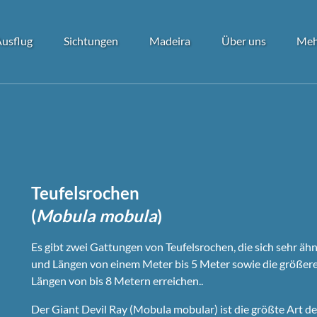
Open Ausflug
Open Sichtungen
Open Madeira
Open Über uns
Ope
Ausflug
Sichtungen
Madeira
Über uns
Meh
Menu
Menu
Menu
Menu
Teufelsrochen
(
Mobula mobula
)
Es gibt zwei Gattungen von Teufelsrochen, die sich sehr äh
und Längen von einem Meter bis 5 Meter sowie die größeren
Längen von bis 8 Metern erreichen..
Der Giant Devil Ray (Mobula mobular) ist die größte Art d