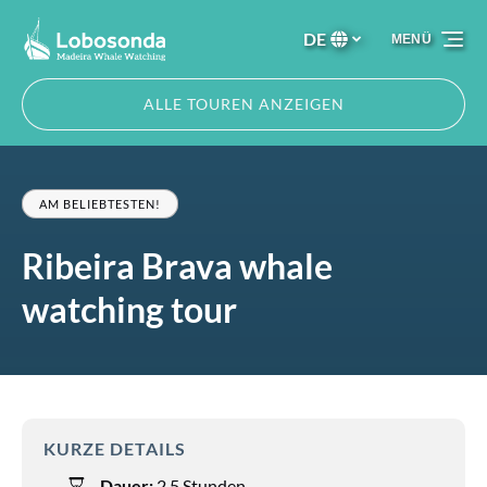
Zur Primärnavigation springen
Zum Inhalt springen
Zur Fußzeile springen
DE
MENÜ
Wählen
Sie
Ihre
ALLE TOUREN ANZEIGEN
Sprache
AM BELIEBTESTEN!
Ribeira Brava whale
watching tour
KURZE DETAILS
Dauer:
2,5 Stunden