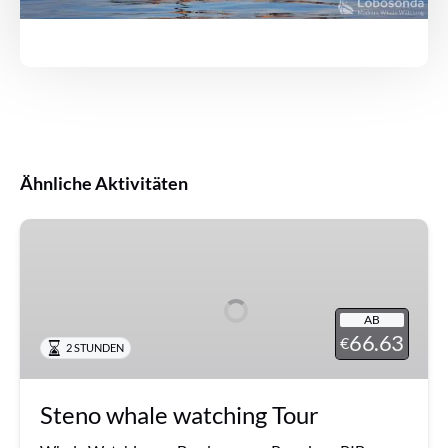
Ähnliche Aktivitäten
Steno
whale
watching
Tour
AB
66.63
€
2 STUNDEN
Steno whale watching Tour