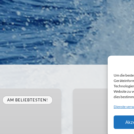
Um die beste
Geräteinform
Technologien
Website zu v
Steno
dies bestimm
whale
AM BELIEBTESTEN!
watching
Dienste verw
Tour
Akze