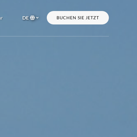
n More
r
DE
BUCHEN SIE JETZT
Menu
Wählen
Sie
Ihre
Sprache