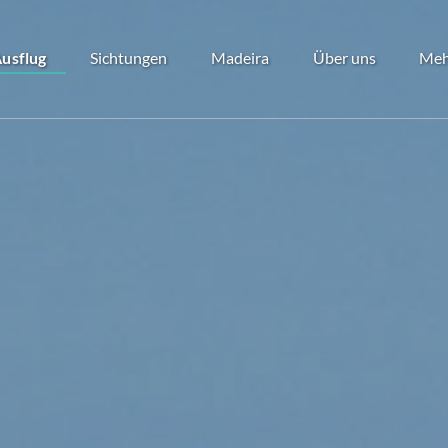
Open Ausflug
Open Sichtungen
Open Madeira
Open Über uns
Ope
usflug
Sichtungen
Madeira
Über uns
Meh
Menu
Menu
Menu
Menu