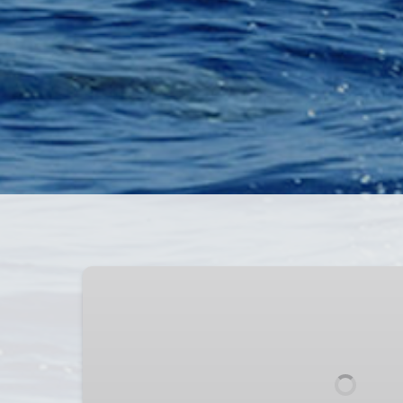
Ribeira
Brava
whale
watching
tour