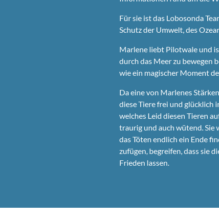
Für sie ist das
Lobosonda
Team
Schutz der Umwelt, des Ozea
Marlene liebt Pilotwale und i
durch das Meer zu bewegen bee
wie ein magischer Moment de
Da eine von Marlenes Stärken I
diese Tiere frei und glücklic
welches Leid diesen Tieren auf
traurig und auch wütend. Sie 
das Töten endlich ein Ende fi
zufügen, begreifen, dass sie d
Frieden lassen.