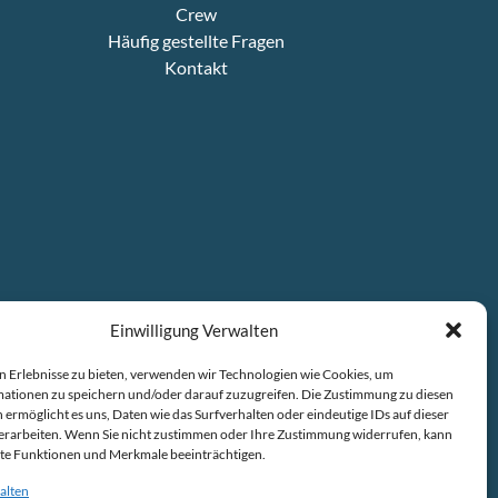
Crew
Häufig gestellte Fragen
Kontakt
Einwilligung Verwalten
n Erlebnisse zu bieten, verwenden wir Technologien wie Cookies, um
ationen zu speichern und/oder darauf zuzugreifen. Die Zustimmung zu diesen
 ermöglicht es uns, Daten wie das Surfverhalten oder eindeutige IDs auf dieser
erarbeiten. Wenn Sie nicht zustimmen oder Ihre Zustimmung widerrufen, kann
ier
.
te Funktionen und Merkmale beeinträchtigen.
alten