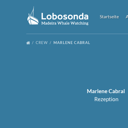
Zur Primärnavigation springen
Zum Inhalt springen
Zur Fußzeile springen
Startseite
CREW
MARLENE CABRAL
Marlene Cabral
Rezeption