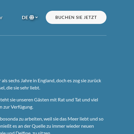
n More
r
DE
BUCHEN SIE JETZT
Menu
Wählen
Sie
Ihre
Sprache
 als sechs Jahre in England, doch es zog sie zurück
, die sie sehr liebt.
steht sie unseren Gästen mit Rat und Tat und viel
n zur Verfügung.
obosonda
zu arbeiten, weil sie das Meer liebt und so
 genießt es an der Quelle zu immer wieder neuen
e und Delfine, zu sitzen.