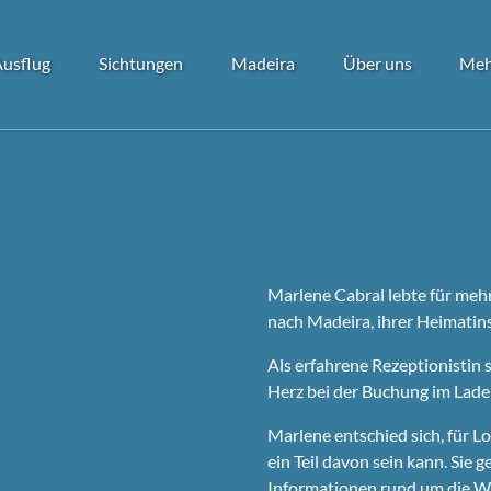
Open Ausflug
Open Sichtungen
Open Madeira
Open Über uns
Ope
Ausflug
Sichtungen
Madeira
Über uns
Meh
Menu
Menu
Menu
Menu
Marlene
Cabral
lebte für mehr
nach Madeira, ihrer Heimatinsel
Als erfahrene Rezeptionistin 
Herz bei der Buchung im Lade
Marlene entschied sich, für
L
ein Teil davon sein kann. Sie
Informationen rund um die Wal