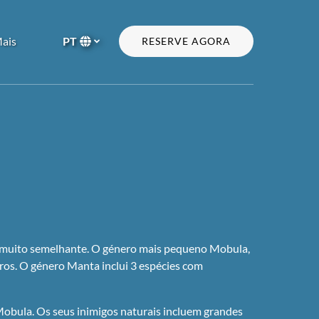
Open More
ais
PT
RESERVE AGORA
Menu
Selecione
o
seu
idioma
a muito semelhante. O género mais pequeno Mobula,
ros. O género Manta inclui 3 espécies com
obula. Os seus inimigos naturais incluem grandes