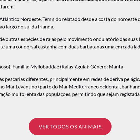
ltarem.
lântico Nordeste. Tem sido relatado desde a costa do noroeste de
o largo do sul da Irlanda.
de outras espécies de raias pelo movimento ondulatório das suas
e uma cor dorsal castanha com duas barbatanas uma em cada lad
noso); Família: Myliobatidae (Raias-águia); Género: Manta
s pescarias diferentes, principalmente em redes de deriva pelági
 Mar Levantino (parte do Mar Mediterrâneo ocidental, banhando o E
eração muito lenta das populações, permitindo que sejam regista
VER TODOS OS ANIMAIS