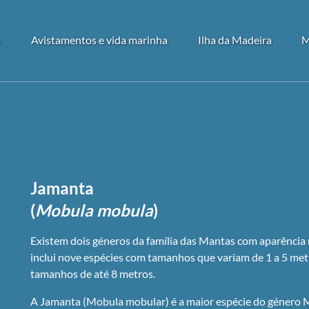
 Tours
Open Avistamentos e vida marinha Menu
Open Ilha da Madeira
s
Avistamentos e vida marinha
Ilha da Madeira
M
enu
Menu
Jamanta
(
Mobula mobula
)
Existem dois géneros da família das Mantas com aparênci
inclui nove espécies com tamanhos que variam de 1 a 5 met
tamanhos de até 8 metros.
A Jamanta (Mobula mobular) é a maior espécie do género M