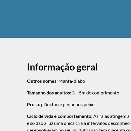
Informação geral
Outros nomes:
Manta-diabo
Tamanho dos adultos:
3 – 5m de comprimento
Presa:
plâncton e pequenos peixes.
Ciclo de vida e comportamento:
As raias atingem a
e só dão à luz uma única cria a intervalos desconhe
desenvolveram no seu oviduto (não têm placenta como