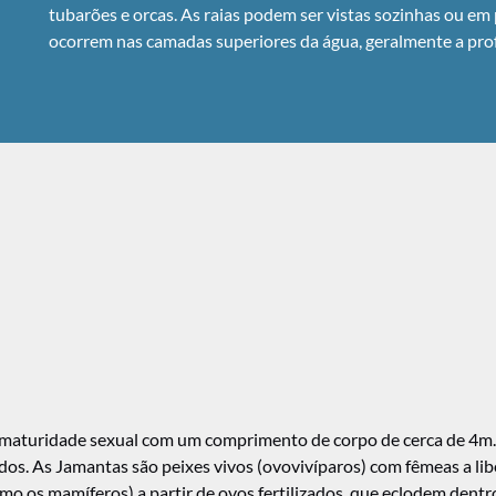
tubarões e orcas. As raias podem ser vistas sozinhas ou em
ocorrem nas camadas superiores da água, geralmente a pro
 maturidade sexual com um comprimento de corpo de cerca de 4m
cidos. As Jamantas são peixes vivos (ovovivíparos) com fêmeas a l
 os mamíferos) a partir de ovos fertilizados, que eclodem dentro