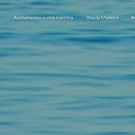
 Tours
Open Avistamentos e vida marinha Menu
Open Ilha da Madeira
s
Avistamentos e vida marinha
Ilha da Madeira
M
enu
Menu