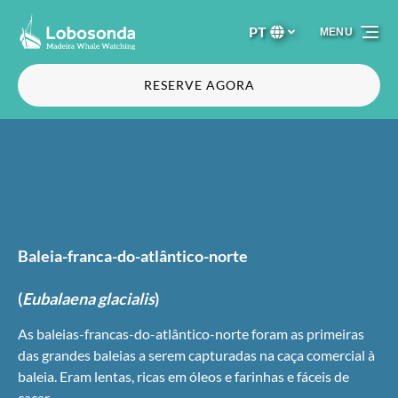
Passar para a navegação primária
Passar para o conteúdo
Passar para o rodapé
PT
MENU
Selecione
o
seu
RESERVE AGORA
idioma
Baleia-franca-do-atlântico-norte
(
Eubalaena glacialis
)
As baleias-francas-do-atlântico-norte foram as primeiras
das grandes baleias a serem capturadas na caça comercial à
baleia. Eram lentas, ricas em óleos e farinhas e fáceis de
caçar.