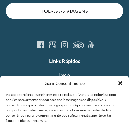
TODAS AS VIAGENS
Links Rápidos
Início
Viagens
Gerir Consentimento
Sobre Nós
Para proporcionar as melhores experiências, utilizamos tecnologias como
Equipa
cookies para armazenar e/ou aceder a informações do dispositivo. O
Perguntas Mais Frequentes
consentimento para estas tecnologias permitirá processar dados como o
Contactos
comportamento de navegação ou identificadores únicos neste site. Não
consentir ou retirar o consentimento pode afetar negativamente certas
funcionalidades e recursos.