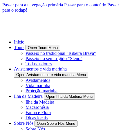
Passar para a navegação primária
Passar para o conteúdo
Passar
para o rodapé
Início
Tours
Open Tours Menu
Passeio no tradicional "Ribeira Brava"
Passeio no semi-rígido "Steno"
Todas as tours
Avistamentos e vida marinha
Open Avistamentos e vida marinha Menu
Avistamentos
Vida marinha
Proteção marinha
Ilha da Madeira
Open Ilha da Madeira Menu
Ilha da Madeira
Macaronésia
Fauna e Flora
Dicas locais
Sobre Nós
Open Sobre Nós Menu
Sobre Nós