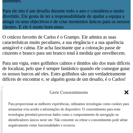
diferentes.
Para ele isto é um desafio durante todo o ano e considera-o muito
divertido. Ele gosta de ter a responsabilidade de ajudar a equipa a
atingir os seus objectivos e de criar momentos únicos para os nossos
clientes. E ele é muito bom nisso.
O cetáceo favorito de Carlos é o Grampo. Ele admira as suas
características muito peculiares, a sua elegância e a sua aparência
amigável e calma. Ele acha fascinante que a coloração passe de
cinzento e branco para um branco total à medida que envelhecem.
Para um vigia, estes golfinhos calmos e tímidos são dos mais difíceis
de localizar, pelo que é sempre fantástico quando ele consegue guiar
os nossos barcos até eles. Estes golfinhos são um verdadeiramente
difíceis de encontrar e, se alguém gosta de um desafio, é o Carlos!
Reserve já!
Gerir Consentimento
Para proporcionar as melhores experiências, utilizamos tecnologias como cookies para
armazenar e/ou aceder a informações do dispositivo. O consentimento para estas
Equipa
tecnologias permitirá processar dados como o comportamento de navegação ou
Carlos Drumond
identificadores únicos neste site. Não consentir ou retirar o consentimento pode afetar
negativamente certas funcionalidades e recursos.